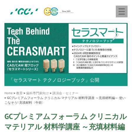
株
Skip
Togg
式
to
navi
会
main
社
content
M
ジ
ー
a
シ
i
ー
n
n
a
A healthy smile greatly contributes to your quality of life
新発売 エバーエックス フロー
「セラスマート テクノロジーブック」公開
「イニシャル LiSi（リジ）ブロック テクノロジーブッ
歯を内部まで白くする
新製品 イオム ナゴミ for DH
新製品バキュクレーブ 118 / 318 Prime
インプラント Aadva®
GCグループ企業
v
ク」公開
専用サイトはこちら
製品の詳細情報はこちら
i
製品の詳細情報はこちら
医療ホワイトニング ティオン®
ショートインプラント新発売
Home
教育
歯科専門家向け
講演会・セミナー
g
GCプレミアムフォーラム クリニカル マテリアル 材料学講座 ～充填材料編～ 使い
こなそう! 充填材料〈午前〉
a
t
GCプレミアムフォーラム クリニカル
i
マテリアル 材料学講座 ～充填材料編