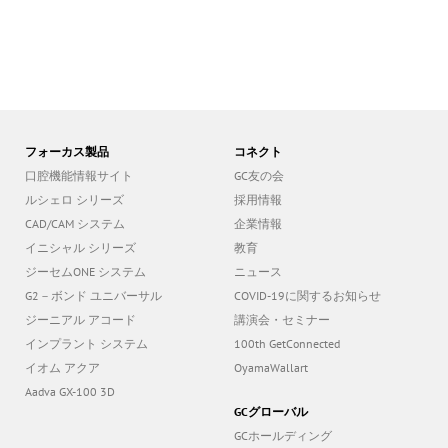
フォーカス製品
コネクト
口腔機能情報サイト
GC友の会
ルシェロ シリーズ
採用情報
CAD/CAM システム
企業情報
イニシャル シリーズ
教育
ジーセムONE システム
ニュース
G2－ボンド ユニバーサル
COVID-19に関するお知らせ
ジーニアル アコード
講演会・セミナー
インプラント システム
100th GetConnected
イオム アクア
OyamaWallart
Aadva GX-100 3D
GCグローバル
GCホールディング