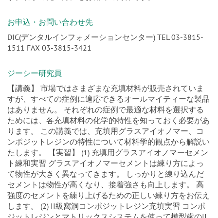
お申込・お問い合わせ先
DIC(デンタルインフォメーションセンター) TEL 03-3815-
1511 FAX 03-3815-3421
ジーシー研究員
【講義】 市場ではさまざまな充填材料が販売されていま
すが、すべての症例に適応できるオールマイティーな製品
はありません。 それぞれの症例で最適な材料を選択する
ためには、各充填材料の化学的特性を知っておく必要があ
ります。 この講義では、充填用グラスアイオノマー、コ
ンポジットレジンの特性について材料学的観点から解説い
たします。 【実習】 (1) 充填用グラスアイオノマーセメン
ト練和実習 グラスアイオノマーセメントは練り方によっ
て物性が大きく異なってきます。 しっかりと練り込んだ
セメントは物性が高くなり、接着強さも向上します。 高
強度のセメントを練り上げるための正しい練り方をお伝え
します。 (2) II級窩洞コンポジットレジン充填実習 コンポ
ジットレジンとマトリックスシステムを使って模型歯のII