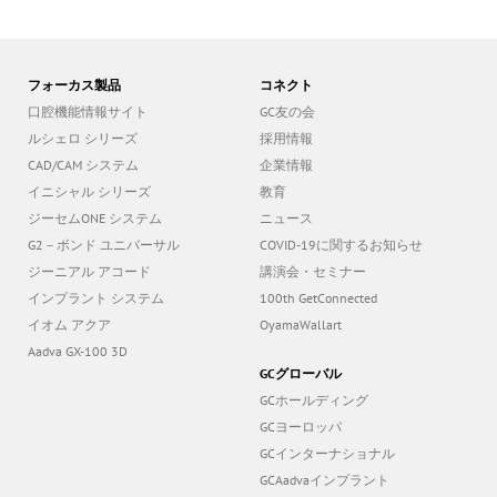
フォーカス製品
コネクト
口腔機能情報サイト
GC友の会
ルシェロ シリーズ
採用情報
CAD/CAM システム
企業情報
イニシャル シリーズ
教育
ジーセムONE システム
ニュース
G2－ボンド ユニバーサル
COVID-19に関するお知らせ
ジーニアル アコード
講演会・セミナー
インプラント システム
100th GetConnected
イオム アクア
OyamaWallart
Aadva GX-100 3D
GCグローバル
GCホールディング
GCヨーロッパ
GCインターナショナル
GCAadvaインプラント