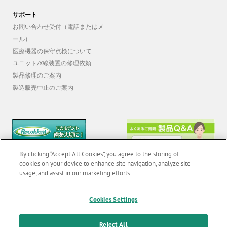
サポート
お問い合わせ受付（電話またはメ
ール）
医療機器の保守点検について
ユニット/X線装置の修理依頼
製品修理のご案内
製造販売中止のご案内
By clicking “Accept All Cookies”, you agree to the storing of
cookies on your device to enhance site navigation, analyze site
usage, and assist in our marketing efforts.
Cookies Settings
© 2026 GC Corp. |
無断転載禁止 |
お問い合わせ
|
当サイトの利用条件
|
F
Reject All