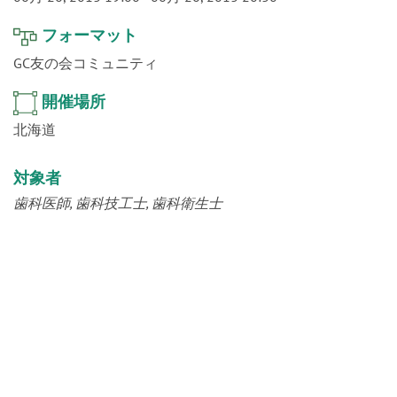
o
n
フォーマット
GC友の会コミュニティ
開催場所
北海道
対象者
歯科医師
歯科技工士
歯科衛生士