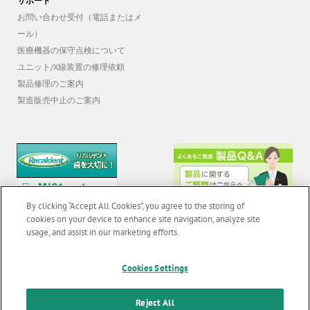
サポート
お問い合わせ受付（電話またはメ
ール）
医療機器の保守点検について
ユニット/X線装置の修理依頼
製品修理のご案内
製造販売中止のご案内
By clicking “Accept All Cookies”, you agree to the storing of
cookies on your device to enhance site navigation, analyze site
usage, and assist in our marketing efforts.
© 2026 GC Corp. |
無断転載禁止 |
お問い合わせ
|
当サイトの利用条件
|
Cookies Settings
F
o
個人情報保護方針
|
クッキーポリシー
|
透明性に関する指針
|
Reject All