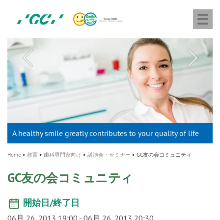
株
Skip
Togg
式
to
navi
会
main
社
content
M
ジ
ー
a
シ
i
ー
n
n
a
A healthy smile greatly contributes to your quality of life
新発売 エバーエックス フロー
「セラスマート テクノロジーブック」公開
「イニシャル LiSi（リジ）ブロック テクノロジーブッ
歯を内部まで白くする
新製品 イオム ナゴミ for DH
新製品バキュクレーブ 118 / 318 Prime
インプラント Aadva®
GCグループ企業
v
ク」公開
専用サイトはこちら
製品の詳細情報はこちら
i
製品の詳細情報はこちら
医療ホワイトニング ティオン®
ショートインプラント新発売
Home
教育
歯科専門家向け
講演会・セミナー
GC友の会コミュニティ
g
GC友の会コミュニティ
a
t
開始日/終了日
i
06月 26, 2013 19:00
-
06月 26, 2013 20:30