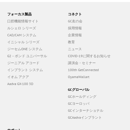
フォーカス製品
コネクト
口腔機能情報サイト
GC友の会
ルシェロ シリーズ
採用情報
CAD/CAM システム
企業情報
イニシャル シリーズ
教育
ジーセムONE システム
ニュース
G2－ボンド ユニバーサル
COVID-19に関するお知らせ
ジーニアル アコード
講演会・セミナー
インプラント システム
100th GetConnected
イオム アクア
OyamaWallart
Aadva GX-100 3D
GCグローバル
GCホールディング
GCヨーロッパ
GCインターナショナル
GCAadvaインプラント