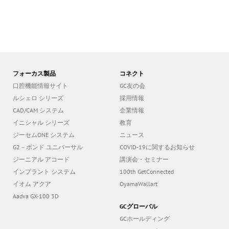
フォーカス製品
コネクト
口腔機能情報サイト
GC友の会
ルシェロ シリーズ
採用情報
CAD/CAM システム
企業情報
イニシャル シリーズ
教育
ジーセムONE システム
ニュース
G2－ボンド ユニバーサル
COVID-19に関するお知らせ
ジーニアル アコード
講演会・セミナー
インプラント システム
100th GetConnected
イオム アクア
OyamaWallart
Aadva GX-100 3D
GCグローバル
GCホールディング