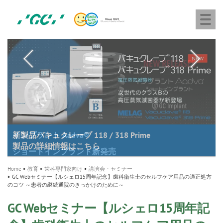
株
Skip
Togg
式
to
navi
会
main
社
content
M
ジ
ー
a
シ
i
ー
n
n
a
A healthy smile greatly contributes to your quality of life
新発売 エバーエックス フロー
「セラスマート テクノロジーブック」公開
「イニシャル LiSi（リジ）ブロック テクノロジーブッ
歯を内部まで白くする
新製品 イオム ナゴミ for DH
新製品バキュクレーブ 118 / 318 Prime
インプラント Aadva®
GCグループ企業
v
ク」公開
専用サイトはこちら
製品の詳細情報はこちら
i
製品の詳細情報はこちら
医療ホワイトニング ティオン®
ショートインプラント新発売
g
Home
教育
歯科専門家向け
講演会・セミナー
a
GC Webセミナー【ルシェロ15周年記念】歯科衛生士のセルフケア用品の適正処方
のコツ ～患者の継続通院のきっかけのために～
t
i
GC Webセミナー【ルシェロ15周年記