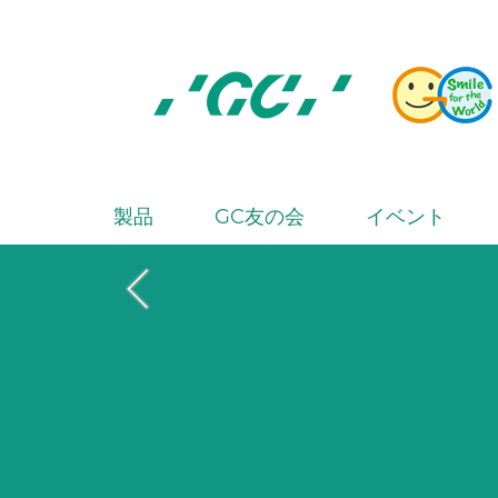
Skip
to
main
content
株
式
会
製品
GC友の会
イベント
M
社
a
ジ
i
ー
シ
n
ー
n
a
v
i
g