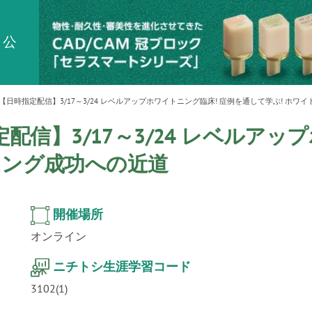
ur
」公
テクノ
ー【日時指定配信】3/17～3/24 レベルアップホワイトニング臨床! 症例を通して学ぶ! ホ
定配信】3/17～3/24 レベルア
ニング成功への近道
開催場所
オンライン
ニチトシ生涯学習コード
3102(1)