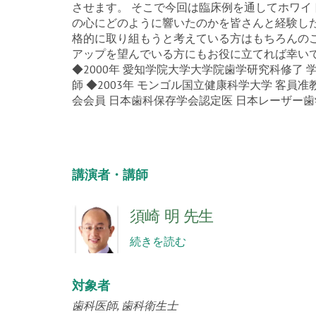
させます。 そこで今回は臨床例を通してホワ
の心にどのように響いたのかを皆さんと経験し
格的に取り組もうと考えている方はもちろんの
アップを望んでいる方にもお役に立てれば幸いです
◆2000年 愛知学院大学大学院歯学研究科修了 
師 ◆2003年 モンゴル国立健康科学大学 客員准教
会会員 日本歯科保存学会認定医 日本レーザー
講演者・講師
須崎 明 先生
続きを読む
対象者
歯科医師
歯科衛生士