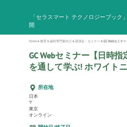
a
t
新発売 エバーエックス フロー
歯を内部まで白くする
インプラント Aadva®
A healthy smile greatly contributes to yo
「セラスマート テクノロジーブック
「イニシャル LiSi（リジ）ブロック 
新製品 イオム ナゴミ for DH
新製品バキュクレーブ 118 / 318 Prime
i
quality of life
製品の詳細情報はこちら
開
ロジーブック」公開
医療ホワイトニング ティオン®
専用サイトはこちら
製品の詳細情報はこちら
ショートインプラント新発売
GCグループ企業
o
n
Home
教育
歯科専門家向け
講演会・セミナー
GC Webセミナ
GC Webセミナー【日時指
を通して学ぶ! ホワイト
所在地
日本
〒
東京
オンライン