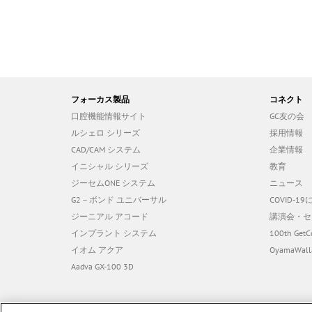
フォーカス製品
コネクト
口腔機能情報サイト
GC友の会
ルシェロ シリーズ
採用情報
CAD/CAM システム
企業情報
イニシャル シリーズ
教育
ジーセムONE システム
ニュース
G2－ボンド ユニバーサル
COVID-
ジーニアル アコード
講演会・セ
インプラント システム
100th GetC
イオム アクア
OyamaWall
Aadva GX-100 3D