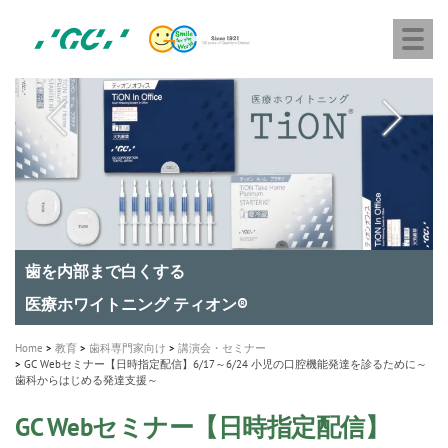
株
Skip
Togg
式
to
navi
会
main
社
content
M
ジ
ー
a
シ
i
ー
n
n
a
A healthy smile greatly contributes to your quality of life
新発売 エバーエックス フロー
「セラスマート テクノロジーブック」公開
「イニシャル LiSi（リジ）ブロック テクノロジーブッ
歯を内部まで白くする
新製品 イオム ナゴミ for DH
新製品バキュクレーブ 118 / 318 Prime
インプラント Aadva®
GCグループ企業
v
ク」公開
専用サイトはこちら
製品の詳細情報はこちら
i
製品の詳細情報はこちら
医療ホワイトニング ティオン®
ショートインプラント新発売
g
Home
教育
歯科専門家向け
講演会・セミナー
a
GC Webセミナー【日時指定配信】6/17～6/24 小児の口腔機能発達を診るために～
歯科からはじめる発達支援～
t
i
GC Webセミナー【日時指定配信】