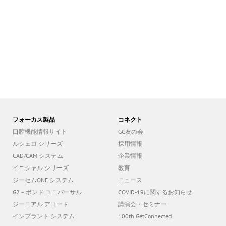
フォーカス製品
コネクト
口腔機能情報サイト
GC友の会
ルシェロ シリーズ
採用情報
CAD/CAM システム
企業情報
イニシャル シリーズ
教育
ジーセムONE システム
ニュース
G2－ボンド ユニバーサル
COVID-19に関するお知らせ
ジーニアル アコード
講演会・セミナー
インプラント システム
100th GetConnected