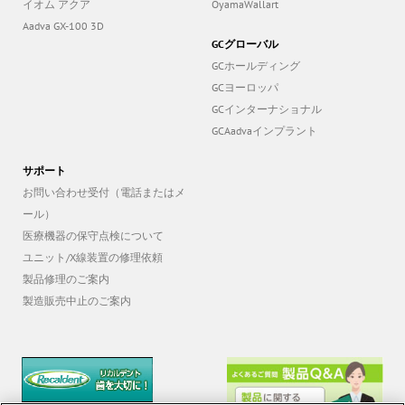
イオム アクア
OyamaWallart
Aadva GX-100 3D
GCグローバル
GCホールディング
GCヨーロッパ
GCインターナショナル
GCAadvaインプラント
サポート
お問い合わせ受付（電話またはメ
ール）
医療機器の保守点検について
ユニット/X線装置の修理依頼
製品修理のご案内
製造販売中止のご案内