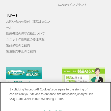
GCAadvaインプラント
サポート
お問い合わせ受付（電話またはメ
ール）
医療機器の保守点検について
ユニット/X線装置の修理依頼
製品修理のご案内
製造販売中止のご案内
By clicking “Accept All Cookies”, you agree to the storing of
cookies on your device to enhance site navigation, analyze site
usage, and assist in our marketing efforts.
© 2026 GC Corp. |
無断転載禁止 |
お問い合わせ
|
当サイトの利用条件
|