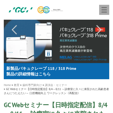
株
Skip
Togg
式
to
navi
会
main
社
content
M
ジ
ー
a
シ
i
ー
n
n
a
A healthy smile greatly contributes to your quality of life
新発売 エバーエックス フロー
「セラスマート テクノロジーブック」公開
「イニシャル LiSi（リジ）ブロック テクノロジーブッ
歯を内部まで白くする
新製品 イオム ナゴミ for DH
新製品バキュクレーブ 118 / 318 Prime
インプラント Aadva®
GCグループ企業
v
ク」公開
専用サイトはこちら
製品の詳細情報はこちら
i
製品の詳細情報はこちら
医療ホワイトニング ティオン®
ショートインプラント新発売
g
Home
教育
歯科専門家向け
講演会・セミナー
GC Webセミナー【日時指定配信】8/4～8/11 ～診療室に久々に来院された高齢患者
a
さんにつたえたい～ 口腔機能向上 ワークレッスン《再配信》
t
GC Webセミナー【日時指定配信】8/4
i