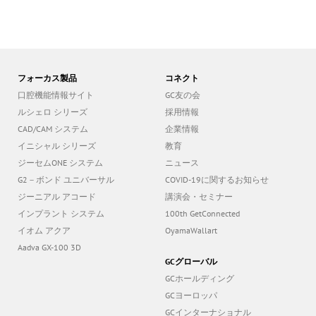
フォーカス製品
コネクト
口腔機能情報サイト
GC友の会
ルシェロ シリーズ
採用情報
CAD/CAM システム
企業情報
イニシャル シリーズ
教育
ジーセムONE システム
ニュース
G2－ボンド ユニバーサル
COVID-19に関するお知らせ
ジーニアル アコード
講演会・セミナー
インプラント システム
100th GetConnected
イオム アクア
OyamaWallart
Aadva GX-100 3D
GCグローバル
GCホールディング
GCヨーロッパ
GCインターナショナル