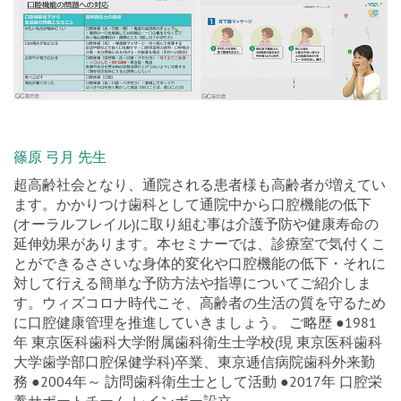
篠原 弓月 先生
超高齢社会となり、通院される患者様も高齢者が増えてい
ます。かかりつけ歯科として通院中から口腔機能の低下
(オーラルフレイル)に取り組む事は介護予防や健康寿命の
延伸効果があります。本セミナーでは、診療室で気付くこ
とができるささいな身体的変化や口腔機能の低下・それに
対して行える簡単な予防方法や指導についてご紹介しま
す。ウィズコロナ時代こそ、高齢者の生活の質を守るため
に口腔健康管理を推進していきましょう。 ご略歴 ●1981
年 東京医科歯科大学附属歯科衛生士学校(現 東京医科歯科
大学歯学部口腔保健学科)卒業、東京逓信病院歯科外来勤
務 ●2004年～ 訪問歯科衛生士として活動 ●2017年 口腔栄