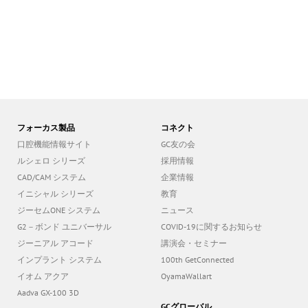
フォーカス製品
コネクト
口腔機能情報サイト
GC友の会
ルシェロ シリーズ
採用情報
CAD/CAM システム
企業情報
イニシャル シリーズ
教育
ジーセムONE システム
ニュース
G2－ボンド ユニバーサル
COVID-19に関するお知らせ
ジーニアル アコード
講演会・セミナー
インプラント システム
100th GetConnected
イオム アクア
OyamaWallart
Aadva GX-100 3D
GCグローバル