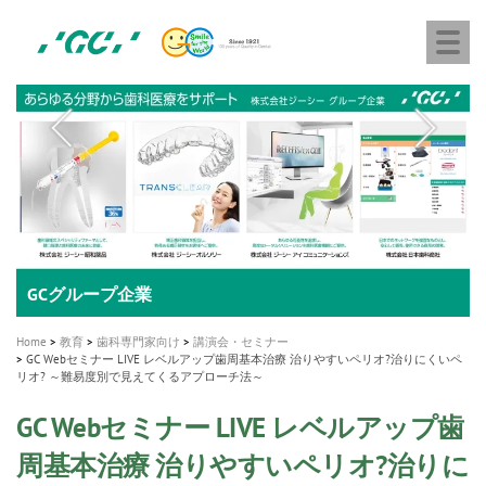
株
Skip
Togg
式
to
navi
会
main
社
content
M
ジ
ー
a
シ
i
ー
n
n
a
A healthy smile greatly contributes to your quality of life
新発売 エバーエックス フロー
「セラスマート テクノロジーブック」公開
「イニシャル LiSi（リジ）ブロック テクノロジーブッ
歯を内部まで白くする
新製品 イオム ナゴミ for DH
新製品バキュクレーブ 118 / 318 Prime
インプラント Aadva®
GCグループ企業
v
ク」公開
専用サイトはこちら
製品の詳細情報はこちら
i
製品の詳細情報はこちら
医療ホワイトニング ティオン®
ショートインプラント新発売
Home
教育
歯科専門家向け
講演会・セミナー
g
GC Webセミナー LIVE レベルアップ歯周基本治療 治りやすいペリオ?治りにくいペ
リオ? ～難易度別で見えてくるアプローチ法～
a
t
GC Webセミナー LIVE レベルアップ歯
i
周基本治療 治りやすいペリオ?治りに