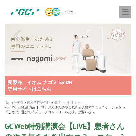
株
Skip
Togg
式
to
navi
会
main
社
content
M
ジ
ー
a
シ
i
ー
n
n
a
A healthy smile greatly contributes to your quality of life
新発売 エバーエックス フロー
「セラスマート テクノロジーブック」公開
「イニシャル LiSi（リジ）ブロック テクノロジーブッ
歯を内部まで白くする
新製品 イオム ナゴミ for DH
新製品バキュクレーブ 118 / 318 Prime
インプラント Aadva®
GCグループ企業
v
ク」公開
専用サイトはこちら
製品の詳細情報はこちら
i
製品の詳細情報はこちら
医療ホワイトニング ティオン®
ショートインプラント新発売
g
Home
教育
歯科専門家向け
講演会・セミナー
GC Web特別講演会【LIVE】患者さんのやる気を引き出すコミュニケーション ～
a
『ことば』選びで『プラークコントロール指導』が変わる～
t
GC Web特別講演会【LIVE】患者さん
i