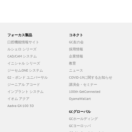
フォーカス製品
コネクト
口腔機能情報サイト
GC友の会
ルシェロ シリーズ
採用情報
CAD/CAM システム
企業情報
イニシャル シリーズ
教育
ジーセムONE システム
ニュース
G2－ボンド ユニバーサル
COVID-19に関するお知らせ
ジーニアル アコード
講演会・セミナー
インプラント システム
100th GetConnected
イオム アクア
OyamaWallart
Aadva GX-100 3D
GCグローバル
GCホールディング
GCヨーロッパ