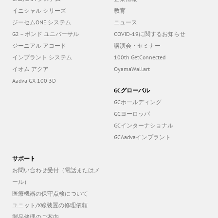
イニシャル シリーズ
教育
ジーセムONE システム
ニュース
G2－ボンド ユニバーサル
COVID-19に関するお知らせ
ジーニアル アコード
講演会・セミナー
インプラント システム
100th GetConnected
イオム アクア
OyamaWallart
Aadva GX-100 3D
GCグローバル
GCホールディング
GCヨーロッパ
GCインターナショナル
GCAadvaインプラント
サポート
お問い合わせ受付（電話またはメ
ール）
医療機器の保守点検について
ユニット/X線装置の修理依頼
製品修理のご案内