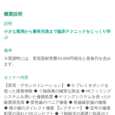
概要説明
説明
小さな窩洞から審美充填まで臨床テクニックをじっくり学
ぶ
備考
※受講料には、実習器材実費30,000円相当と昼食代を含み
ます。
セミナー内容
【実習・デモンストレーション】 ◆ G-プレミオボンドを
使った接着体験 ◆ う蝕病巣の確実な除去 ◆ MIフィリング
システムを用いた修復処置 ◆ V-リングシステムを使ったII
級窩洞充填 ◆ 変色歯のベニア修復 ◆ 前歯破折歯の修復
◆ 矮小歯のダイレクト修復 【レクチャー】 ◆ 近年の修復
処置の流れとMIコンセプト ◆ う蝕除去の基礎と臨床ポイ