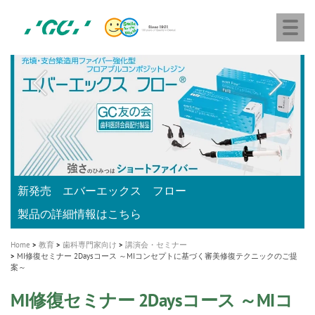
株
Skip
Togg
式
to
navi
会
main
社
content
M
ジ
ー
a
シ
i
ー
n
n
a
A healthy smile greatly contributes to your quality of life
新発売 エバーエックス フロー
「セラスマート テクノロジーブック」公開
「イニシャル LiSi（リジ）ブロック テクノロジーブッ
歯を内部まで白くする
新製品 イオム ナゴミ for DH
新製品バキュクレーブ 118 / 318 Prime
インプラント Aadva®
GCグループ企業
v
ク」公開
専用サイトはこちら
製品の詳細情報はこちら
i
製品の詳細情報はこちら
医療ホワイトニング ティオン®
ショートインプラント新発売
g
Home
教育
歯科専門家向け
講演会・セミナー
a
MI修復セミナー 2Daysコース ～MIコンセプトに基づく審美修復テクニックのご提
案～
t
i
MI修復セミナー 2Daysコース ～MIコ