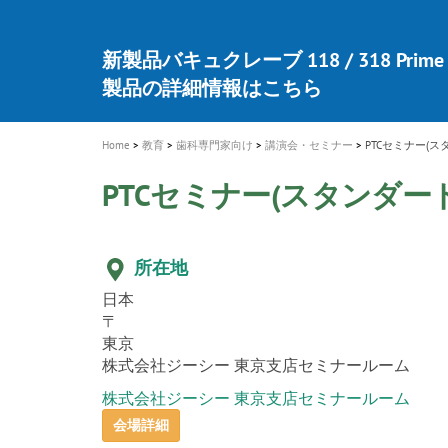
a
t
新発売 エバーエックス フロー
歯を内部まで白くする
インプラント Aadva®
A healthy smile greatly contributes to yo
「セラスマート テクノロジーブック
「イニシャル LiSi（リジ）ブロック 
新製品 イオム ナゴミ for DH
新製品バキュクレーブ 118 / 318 Prime
i
quality of life
製品の詳細情報はこちら
開
ロジーブック」公開
医療ホワイトニング ティオン®
専用サイトはこちら
製品の詳細情報はこちら
ショートインプラント新発売
GCグループ企業
o
n
Home
教育
歯科専門家向け
講演会・セミナー
PTCセミナー(ス
PTCセミナー(スタンダー
所在地
日本
〒
東京
株式会社ジーシー 東京支店セミナールーム
株式会社ジーシー 東京支店セミナールーム
会場詳細