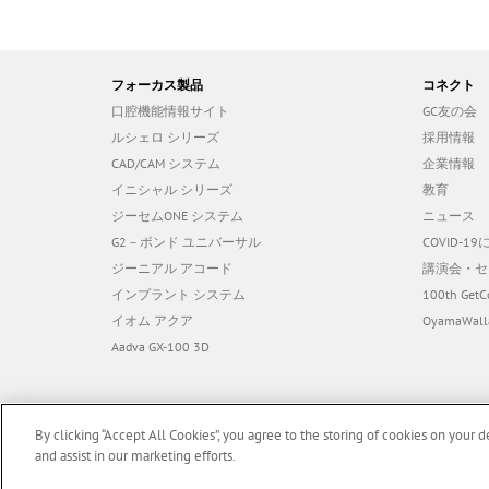
フォーカス製品
コネクト
口腔機能情報サイト
GC友の会
ルシェロ シリーズ
採用情報
CAD/CAM システム
企業情報
イニシャル シリーズ
教育
ジーセムONE システム
ニュース
G2－ボンド ユニバーサル
COVID-
ジーニアル アコード
講演会・セ
インプラント システム
100th GetC
イオム アクア
OyamaWall
Aadva GX-100 3D
By clicking “Accept All Cookies”, you agree to the storing of cookies on your d
and assist in our marketing efforts.
© 2026 GC Corp. |
無断転載禁止 |
お問い合わせ
|
当サイトの利
F