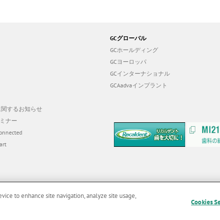
GCグローバル
GCホールディング
GCヨーロッパ
GCインターナショナル
GCAadvaインプラント
19に関するお知らせ
ミナー
onnected
art
evice to enhance site navigation, analyze site usage,
Cookies S
用条件
|
個人情報保護方針
|
クッキーポリシー
|
透明性に関する指針
|
クアラルンプ