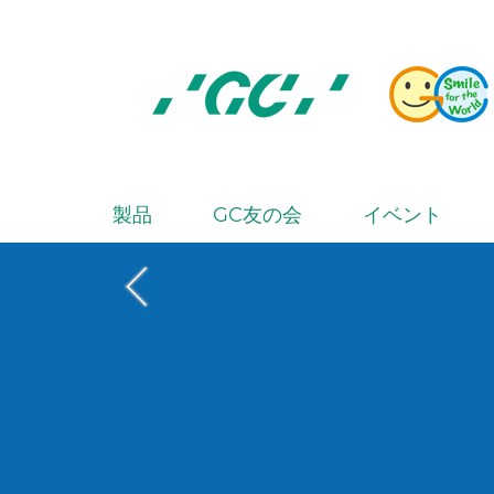
Skip
to
main
content
株
式
会
製品
GC友の会
イベント
M
社
a
ジ
i
ー
シ
n
ー
n
a
v
i
g