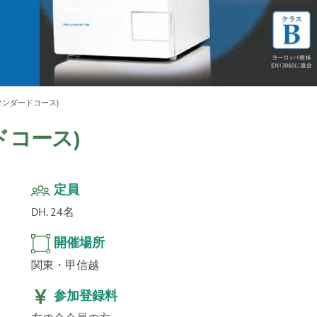
ur
」公
テクノ
タンダードコース)
ドコース)
定員
DH. 24名
開催場所
関東・甲信越
参加登録料