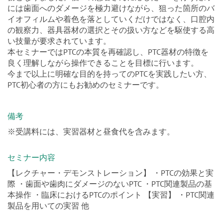
務となりました。個々の患者さんに応じたPTCを行うため
には歯面へのダメージを極力避けながら、狙った箇所のバ
イオフィルムや着色を落としていくだけではなく、口腔内
の観察力、器具器材の選択とその扱い方などを駆使する高
い技量が要求されています。
本セミナーではPTCの本質を再確認し、PTC器材の特徴を
良く理解しながら操作できることを目標に行います。
今まで以上に明確な目的を持ってのPTCを実践したい方、
PTC初心者の方にもお勧めのセミナーです。
備考
※受講料には、実習器材と昼食代を含みます。
セミナー内容
【レクチャー・デモンストレーション】 ・PTCの効果と実
際 ・歯面や歯肉にダメージのないPTC ・PTC関連製品の基
本操作 ・臨床におけるPTCのポイント 【実習】 ・PTC関連
製品を用いての実習 他