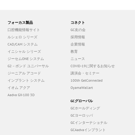
フォーカス製品
コネクト
口腔機能情報サイト
GC友の会
ルシェロ シリーズ
採用情報
CAD/CAM システム
企業情報
イニシャル シリーズ
教育
ジーセムONE システム
ニュース
G2－ボンド ユニバーサル
COVID-19に関するお知らせ
ジーニアル アコード
講演会・セミナー
インプラント システム
100th GetConnected
イオム アクア
OyamaWallart
Aadva GX-100 3D
GCグローバル
GCホールディング
GCヨーロッパ
GCインターナショナル
GCAadvaインプラント