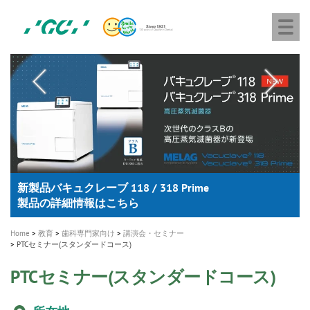
株
Skip
Togg
式
to
navi
会
main
社
content
M
ジ
ー
a
シ
i
ー
n
n
a
A healthy smile greatly contributes to your quality of life
新発売 エバーエックス フロー
「セラスマート テクノロジーブック」公開
「イニシャル LiSi（リジ）ブロック テクノロジーブッ
歯を内部まで白くする
新製品 イオム ナゴミ for DH
新製品バキュクレーブ 118 / 318 Prime
インプラント Aadva®
GCグループ企業
v
ク」公開
専用サイトはこちら
製品の詳細情報はこちら
i
製品の詳細情報はこちら
医療ホワイトニング ティオン®
ショートインプラント新発売
g
Home
教育
歯科専門家向け
講演会・セミナー
a
PTCセミナー(スタンダードコース)
t
PTCセミナー(スタンダードコース)
i