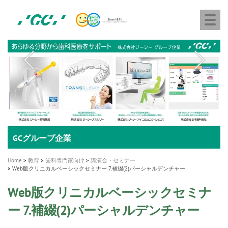
株
Skip
Togg
式
to
navi
会
main
社
content
M
ジ
ー
a
シ
i
ー
n
n
a
A healthy smile greatly contributes to your quality of life
新発売 エバーエックス フロー
「セラスマート テクノロジーブック」公開
「イニシャル LiSi（リジ）ブロック テクノロジーブッ
歯を内部まで白くする
新製品 イオム ナゴミ for DH
新製品バキュクレーブ 118 / 318 Prime
インプラント Aadva®
GCグループ企業
v
ク」公開
専用サイトはこちら
製品の詳細情報はこちら
i
製品の詳細情報はこちら
医療ホワイトニング ティオン®
ショートインプラント新発売
Home
教育
歯科専門家向け
講演会・セミナー
g
Web版クリニカルベーシックセミナー 7.補綴(2)パーシャルデンチャー
a
Web版クリニカルベーシックセミナ
t
ー 7.補綴(2)パーシャルデンチャー
i