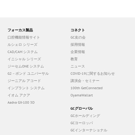
フォーカス製品
コネクト
口腔機能情報サイト
GC友の会
ルシェロ シリーズ
採用情報
CAD/CAM システム
企業情報
イニシャル シリーズ
教育
ジーセムONE システム
ニュース
G2－ボンド ユニバーサル
COVID-19に関するお知らせ
ジーニアル アコード
講演会・セミナー
インプラント システム
100th GetConnected
イオム アクア
OyamaWallart
Aadva GX-100 3D
GCグローバル
GCホールディング
GCヨーロッパ
GCインターナショナル