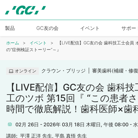
Skip
to
main
content
製品
GC友の会
イベント
サポー
Breadcrumb
ホーム
イベント
【LIVE配信】GC友の会 歯科技工士会
の“症例検証ストーリー”～』
クラウン・ブリッジ
審美歯科(補綴・修復
オンライン
【LIVE配信】GC友の会 歯科
工のツボ 第15回『 “この患者
時間で徹底解説！歯科医師×歯
02月 26日 - 2026年 03月 18日 木曜日, 午後 08:00 - 
講師:
平澤 正洋 先生
平島 真悟 先生