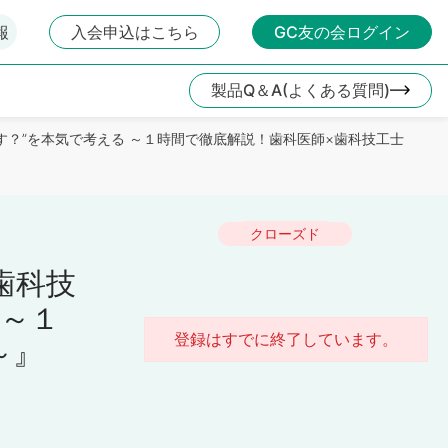
報
入会申込はこちら
GC友の会ログイン
製品Q＆A(よくある質問)
う治す？”を本気で考える ～１時間で徹底解説！歯科医師×歯科技工士
クローズド
歯科技
 ～１
登録はすでに終了しています。
～』