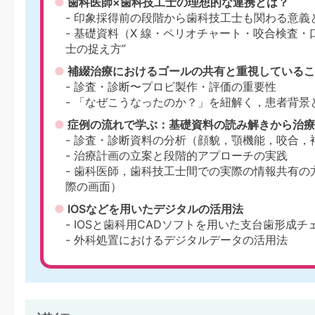
●
歯科医師×歯科技工士の理想的な連携とは？
- 印象採得前の段階から歯科技工士も関わる意義
- 基礎資料（X 線・ペリオチャート・咬合検査
士の捉え方”
●
補綴治療におけるゴールの共有と重視しているこ
- 診査・診断〜プロビ製作・評価の重要性
- 「なぜこうなったのか？」を紐解く，患者背景
●
症例の流れで学ぶ：基礎資料の読み解きから治療
- 診査・診断資料の分析（顔貌，顎機能，咬合，
- 治療計画の立案と段階的アプローチの実践
- 歯科医師，歯科技工士間での実際の情報共有の方法（Te
際の画面）
●
IOSなどを用いたデジタルの活用法
- IOSと歯科用CADソフトを用いた支台歯形成チ
- 外科処置におけるデジタルデータの活用法