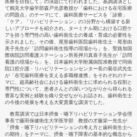
医療を目指して」の演題にて行われました。基調講演とし
て鶴見大学歯学部森戸光彦教授が「歯科における在宅医療
の問題点」のテーマにて、歯科医療サービスを「診療」
「ケア」「リハビリテーション」の3分野から構築する新
しいアプローチを紹介され、ターミナル期における口腔ケ
アを担う専門性の高い歯科衛生士の養成・育成の必要性を
示されました。その後、尾形歯科医院歯科衛生士・尾形由
美子先生が「訪問歯科衛生指導の現場から」を、聖路加国
際病院訪問看護ステーション所長押川真喜子先生が「訪問
看護の現場から」を、日本歯科大学附属病院准教授で同病
院口腔介護・リハビリテーションセンター長の菊谷武先生
が「在宅歯科医療を支える多職種連携」をそれぞれのテー
マに、超高齢社会における歯科衛生士に求められる役割と
専門性について、患者さんとの深いつながりから得られる
豊富な実例と経験を織り交ぜながらお話され、歯科衛生士
の今後の発展を考える大変貴重な講演でした。
教育講演では日本摂食・嚥下リハビリテーション学会理
事長で藤田保健衛生大学医学部 教授の才藤栄一先生が
「摂食・嚥下リハビリテーションの考え方と歯科衛生士へ
の期待」をテーマに、摂食・嚥下障害の基本的な概念から