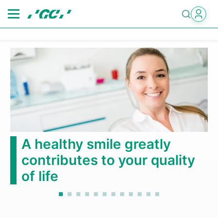
Skip
to
main
content
A healthy smile greatly
contributes to your quality
of life