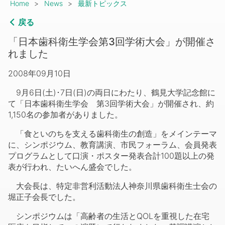
Breadcrumb
Home
News
最新トピックス
戻る
「日本歯科衛生学会第3回学術大会」が開催さ
れました
2008年09月10日
9月6日(土)･7日(日)の両日にわたり、鶴見大学記念館に
て「日本歯科衛生学会 第3回学術大会」が開催され、約
1,150名の参加者がありました。
「食といのちを支える歯科衛生の創造」をメインテーマ
に、シンポジウム、教育講演、市民フォーラム、会員発表
プログラムとして口演・ポスター発表合計100題以上の発
表が行われ、たいへん盛会でした。
大会長は、特定非営利活動法人神奈川県歯科衛生士会の
堀正子会長でした。
シンポジウムは「高齢者の生活とQOLを重視した在宅