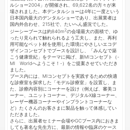
ルショー2004」が開催され、69,622名の方々が来
場されました。本デンタルショーは4年に一度という
日本国内最大のデンタルショーであり、出展業者は
国内外合わせ、215社で、たいへん盛況でした。
2
ジーシーブースは約840m
の会場最大の面積で、ゆ
ったり見られて触れられるよう工夫し、また、再利
用可能なペット材を使用した環境にやさしいエコデ
ザインコンセプトでブースを設計し、「みんなで築
こう健康世紀」をテーマに掲げ、新MIコンセプト（-
MI Worldへようこそ！-）をご提案させていただき
ました。
ブース内には、MIコンセプトを実践するための快適
な診療室を探求した「モデル診療室」を設置し、ま
た、診療内容別にコーナーを設け（例えば、審美コ
ーナー、ユニットコーナー、デジタルX線コーナー、
レーザー機器コーナーやインプラントコーナーな
ど）たくさんのお客さまに製品を触って体感してい
ただきました。
さらに、出展者セミナー会場やGCブース内におきま
しても著名な先生方に、最新の情報や臨床のケース