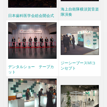
海上自衛隊横須賀音楽
隊演奏
日本歯科医学会総会開会式
ジーシーブースMIコ
デンタルショー テープカ
ンセプト
ット