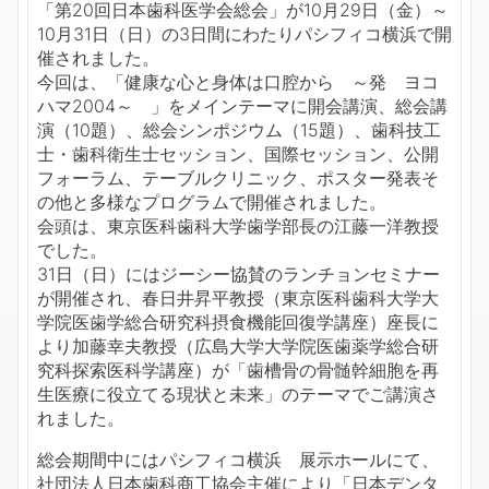
「第20回日本歯科医学会総会」が10月29日（金）～
10月31日（日）の3日間にわたりパシフィコ横浜で開
催されました。
今回は、「健康な心と身体は口腔から ～発 ヨコ
ハマ2004～ 」をメインテーマに開会講演、総会講
演（10題）、総会シンポジウム（15題）、歯科技工
士・歯科衛生士セッション、国際セッション、公開
フォーラム、テーブルクリニック、ポスター発表そ
の他と多様なプログラムで開催されました。
会頭は、東京医科歯科大学歯学部長の江藤一洋教授
でした。
31日（日）にはジーシー協賛のランチョンセミナー
が開催され、春日井昇平教授（東京医科歯科大学大
学院医歯学総合研究科摂食機能回復学講座）座長に
より加藤幸夫教授（広島大学大学院医歯薬学総合研
究科探索医科学講座）が「歯槽骨の骨髄幹細胞を再
生医療に役立てる現状と未来」のテーマでご講演さ
れました。
総会期間中にはパシフィコ横浜 展示ホールにて、
社団法人日本歯科商工協会主催により「日本デンタ