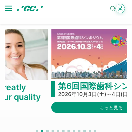
Skip
to
main
content
第6回国際歯科シンポジウム
2026年10月3日(土)～4日(日)
もっと見る