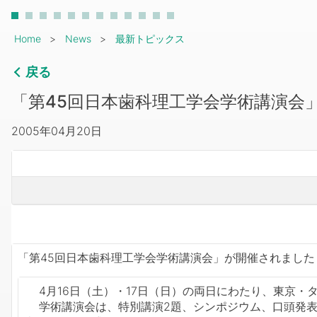
Breadcrumb
Home
News
最新トピックス
戻る
「第45回日本歯科理工学会学術講演会」
2005年04月20日
「第45回日本歯科理工学会学術講演会」が開催されました
4月16日（土）・17日（日）の両日にわたり、東京・
学術講演会は、特別講演2題、シンポジウム、口頭発表3