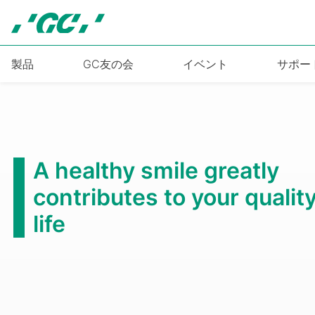
Skip
to
main
content
製品
GC友の会
イベント
サポー
第6回国際歯科シンポ
2026年10月3日(土)～4日(日)
もっと見る