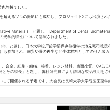
君也教授でした。
を超えるツルの撮影にも成功し、プロジェクトXにも出演され
e Materials」と題し、 Department of Dental Biomaterials Sc
的修復材料の光学的特性について講演されました。
Biomaterials」と題し、日本大学松戸歯学部保存修復学の池
II）も参加され、歯質や骨の再生など生体材料としてのりん酸
合金、細胞・組織、接着、レジン材料、表面改質、CAD/C
発とその特長」と題し、弊社研究員により詳細な製品説明をさ
」にて開催される予定です。大会長は長崎大学大学院医歯薬学