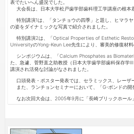
表でたいへん盛況でした。
大会長は、日本大学松戸歯学部歯科理工学講座の根本
特別講演1は、「タンチョウの四季」と題し、ヒマラヤ
の姿をダイナミックな写真で紹介されました。
特別講演2は、「Optical Properties of Esthetic Restorativ
UniversityのYong-Keun Lee先生により、審美
シンポジウムは、「Calcium Phosphates as 
た、急遽、菅野直之助教授（日本大学歯学部歯科保存学I
講演され活発な討論がなされました。
口頭発表・ポスター発表では、セラミックス、レーザー、
また、ランチョンセミナーにおいて、「G-ボンドの開
なお次回大会は、2005年9月に「長崎ブリックホール