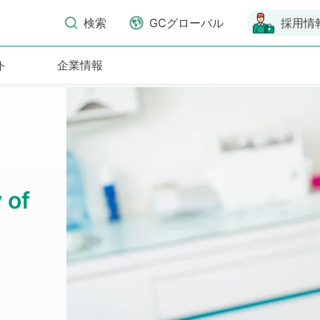
検索
GCグローバル
採用情
ト
企業情報
際歯科シンポジウム
日(土)～4日(日)