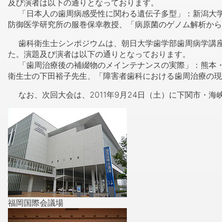
及び演者は以下の通りとなっております。
「日本人の歯周病感受性に関わる遺伝子多型」：新潟大学
防御医学研究所の服巻保幸教授、「病原菌のゲノム解析から
歯科衛生士シンポジウムは、朝日大学歯学部歯周病学講座
た。演題及び演者は以下の通りとなっております。
「歯周治療後の補綴物のメインテナンスの実際」：熊本・
衛生士の下田裕子先生、「障害者歯科における歯周治療の現
なお、次回大会は、2011年9月24日（土）に下関市・
福岡国際会議場