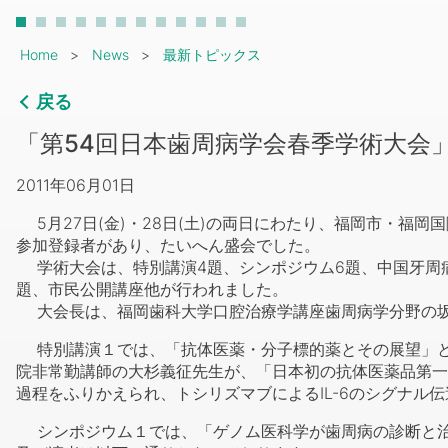
Breadcrumb
Home
News
最新トピックス
戻る
「第54回日本歯周病学会春季学術大会
2011年06月01日
5月27日(金)・28日(土)の両日にわたり、福岡市・福岡
参加登録者があり、たいへん盛会でした。
学術大会は、特別講演4題、シンポジウム6題、中国牙周
題、市民公開講座他が行われました。
大会長は、福岡歯科大学口腔治療学講座歯周病学分野の坂
特別講演１では、「抗体医薬・分子標的薬とその展望」と
院非常勤講師の大杉義征先生が、「日本初の抗体医薬品第一
過程をふりかえられ、トシリズマブによるIL-6のシグナ
シンポジウム１では、「ゲノム医科学が歯周病の診断と治