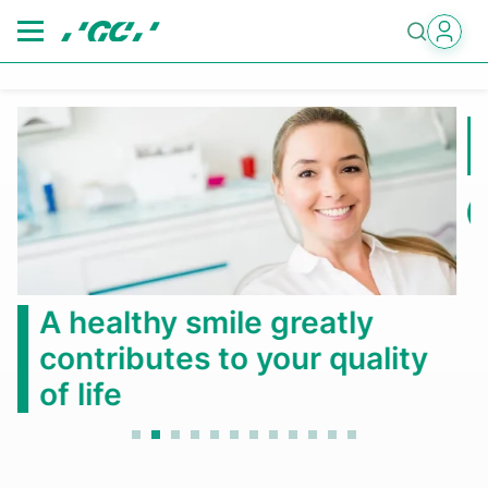
Skip
to
main
content
第6回国際歯科シンポジウム
2026年10月3日(土)～4日(日)
もっと見る