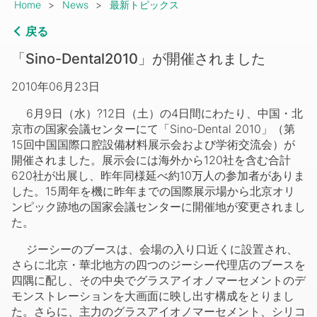
Breadcrumb
Home
News
最新トピックス
戻る
「Sino-Dental2010」が開催されました
2010年06月23日
6月9日（水）?12日（土）の4日間にわたり、中国・北
京市の国家会議センターにて「Sino-Dental 2010」（第
15回中国国際口腔設備材料展示会および学術交流会）が
開催されました。展示会には海外から120社を含む合計
620社が出展し、昨年同様延べ約10万人の参加者がありま
した。15周年を機に昨年までの国際展示場から北京オリ
ンピック跡地の国家会議センターに開催地が変更されまし
た。
ジーシーのブースは、会場の入り口近くに設置され、
さらに北京・華北地方の四つのジーシー代理店のブースを
四隅に配し、その中央でグラスアイオノマーセメントのデ