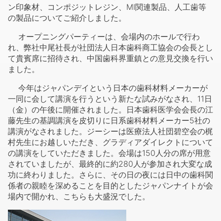
モンストレーションを大画面に映し出す構成をとりまし
た。さらに、主力のグラスアイオノマーセメント、シリコ
ン印象材、コンポジットレジン、MI関連製品、人工歯等
の製品についてご紹介しました。
オープニングパーティーは、会場内のホールで行わ
れ、弊社中尾社長が社団法人日本歯科商工協会の会長とし
て貴賓席に招待され、中国歯科界重鎮との意見交換を行い
ました。
今年はジャパンデイという日本の歯科材料メーカーが
一同に会して講演を行うという新たな試みがなされ、11日
（金）の午後に開催されました。日本歯科医学会会長の江
藤先生の基調講演を皮切りに日系歯科材料メーカー5社の
講演がなされました。ジーシーは医療法人社団碧空会の梶
村先生にお越しいただき、グラディアダイレクトについて
の講演をしていただきました。会場は150人分の席が用意
されていましたが、最終的に約280人が参加され大変な成
功に終わりました。さらに、その日の夜には日中の歯科関
係者の親睦を深めることを目的としたジャパンナイトが会
場内で開かれ、こちらも大盛況でした。