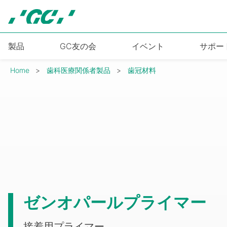
Skip
to
main
content
製品
GC友の会
イベント
サポー
Breadcrumb
Home
歯科医療関係者製品
歯冠材料
ゼンオパールプライマー
接着用プライマー