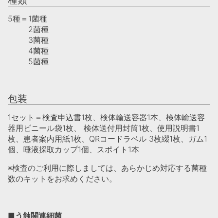
種類
5種＝1菌種
2菌種
3菌種
4菌種
5菌種
包装
1セット＝検査申込書1枚、検体輸送容器1本、検体輸送容
器用ビニール袋1枚、 検体送付用封筒1枚、使用説明書1
枚、患者案内用紙1枚、QRコードラベル 3枚綴1枚、ガム1
個、唾液採取カップ1個、スポイト1本
※検査のご利用に際しましては、あらかじめ対応する菌種
数のキットをお求めください。
■う蝕関連細菌