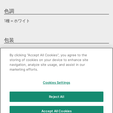
色調
1種＝ホワイト
包装
1函＝10本
〈希望患者価格 1本＝790円（税込）〉
By clicking “Accept All Cookies”, you agree to the
storing of cookies on your device to enhance site
navigation, analyze site usage, and assist in our
marketing efforts.
GC：特定商取引法に基づく表記
Cookies Settings
© 2026 GC Corp.
無断転載禁止
お問い合わせ
Reject All
当サイトの利用条件
個人情報保護方針
クッキーポリシー
透明性に関する指針
クアラルンプール原則対応方針
Accept All Cookies
カスタマーハラスメントに対する基本方針