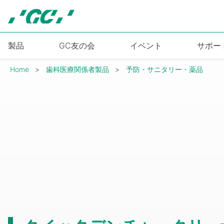
Skip
to
main
content
製品
GC友の会
イベント
サポー
Breadcrumb
Home
歯科医療関係者製品
予防・サニタリー・薬品