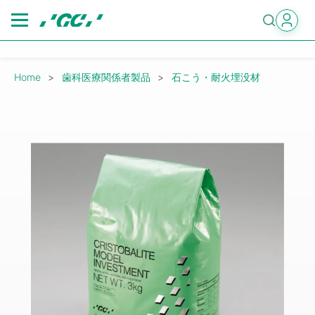
Skip
to
main
content
Breadcrumb
Home
歯科医療関係者製品
石こう・耐火埋没材