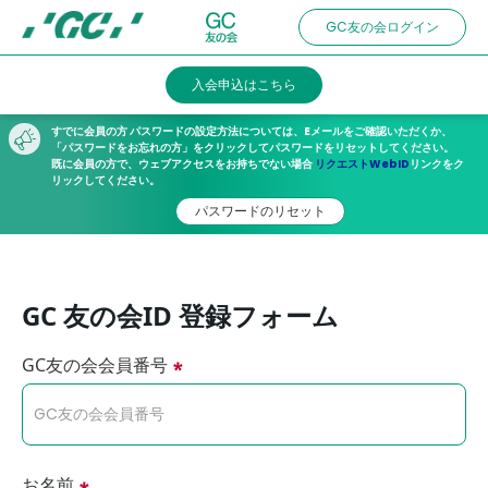
Skip
GC友の会ログイン
to
main
入会申込はこちら
content
すでに会員の方 パスワードの設定方法については、Eメールをご確認いただくか、
「パスワードをお忘れの方」をクリックしてパスワードをリセットしてください。
既に会員の方で、ウェブアクセスをお持ちでない場合
リクエストWebID
リンクをク
リックしてください。
パスワードのリセット
GC 友の会ID 登録フォーム
GC友の会会員番号
お名前