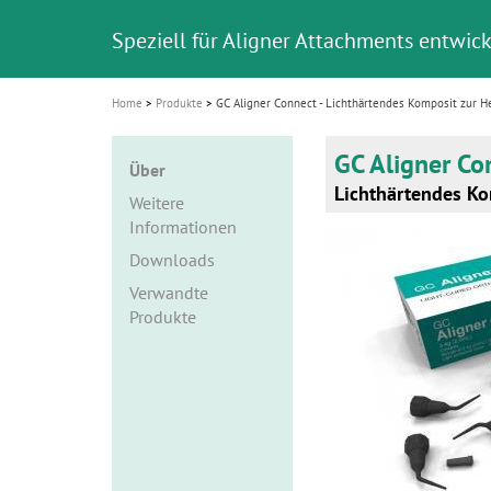
i
Speziell für Aligner Attachments entwick
o
n
Home
Produkte
GC Aligner Connect - Lichthärtendes Komposit zur H
GC Aligner Co
Über
Lichthärtendes Ko
Weitere
Informationen
Downloads
Verwandte
Produkte