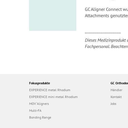
GC Aligner Connect wu
Attachments genutzten
__________________
Dieses Medizinprodukt d
Fachpersonal. Beachten
Fokusprodukte
GC Orthodon
EXPERIENCE metal Rhodium
Händler
EXPERIENCE mini metal Rhodium
Kontakt
MOV´Aligners
Jobs
Multi-FA
Bonding Range