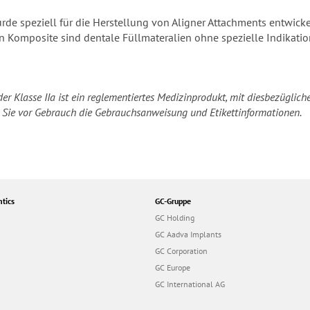
rde speziell für die Herstellung von Aligner Attachments entwick
 Komposite sind dentale Füllmateralien ohne spezielle Indikation
er Klasse IIa ist ein reglementiertes Medizinprodukt, mit diesbezüglic
 Sie vor Gebrauch die Gebrauchsanweisung und Etikettinformationen.
tics
GC-Gruppe
GC Holding
GC Aadva Implants
GC Corporation
GC Europe
GC International AG