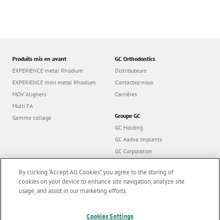
Produits mis en avant
GC Orthodontics
EXPERIENCE metal Rhodium
Distributeurs
EXPERIENCE mini metal Rhodium
Contactez-nous
MOV´Aligners
Carrières
Multi FA
Groupe GC
Gamme collage
GC Holding
GC Aadva Implants
GC Corporation
GC Europe
By clicking “Accept All Cookies”, you agree to the storing of
GC International AG
cookies on your device to enhance site navigation, analyze site
usage, and assist in our marketing efforts.
Cookies Settings