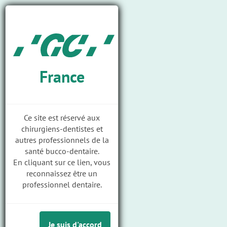
Togg
Skip
GC
navi
to
Ortho
main
M
content
a
i
France
n
n
a
Ce site est réservé aux
Bracket auto-ligaturant
v
chirurgiens-dentistes et
au profil extra-plat
i
autres professionnels de la
santé bucco-dentaire.
g
Home
Produits
EXPERIENCE mini metal - Brackets auto-ligaturants
En cliquant sur ce lien, vous
a
reconnaissez être un
t
professionnel dentaire.
Au sujet de
i
Plus d'information
o
Téléchargements
Je suis d'accord