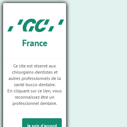
Togg
Skip
GC
navi
to
Ortho
main
M
content
a
i
France
n
n
a
Ce site est réservé aux
Arc NiTi aux forces progressives
v
chirurgiens-dentistes et
i
autres professionnels de la
Home
Produits
santé bucco-dentaire.
g
BIO ACTIVE - Arcs Tomy à mémoire de forme aux forces progressives
En cliquant sur ce lien, vous
a
reconnaissez être un
t
Au sujet de
professionnel dentaire.
i
Plus d'information
o
Téléchargements
Je suis d'accord