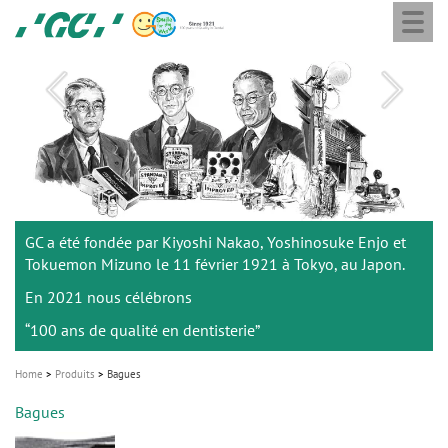
Togg
Skip
GC
navi
to
Ortho
main
M
content
a
i
n
n
a
Être à votre écoute
GC a été fondée par Kiyoshi Nakao, Yoshinosuke Enjo et
v
pour mieux vous accompagner.
Tokuemon Mizuno le 11 février 1921 à Tokyo, au Japon.
i
En 2021 nous célébrons
g
“100 ans de qualité en dentisterie”
a
t
Home
Produits
Bagues
i
Bagues
o