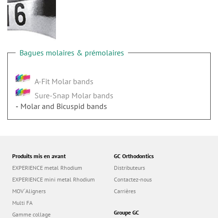
n
Bagues molaires & prémolaires
A-Fit Molar bands
Sure-Snap Molar bands
Molar and Bicuspid bands
Produits mis en avant
GC Orthodontics
EXPERIENCE metal Rhodium
Distributeurs
EXPERIENCE mini metal Rhodium
Contactez-nous
MOV´Aligners
Carrières
Multi FA
Groupe GC
Gamme collage