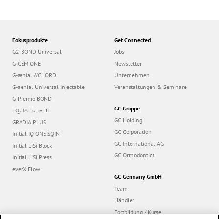
Fokusprodukte
Get Connected
G2-BOND Universal
Jobs
G-CEM ONE
Newsletter
G-ænial A’CHORD
Unternehmen
G-aenial Universal Injectable
Veranstaltungen & Seminare
G-Premio BOND
GC-Gruppe
EQUIA Forte HT
GC Holding
GRADIA PLUS
GC Corporation
Initial IQ ONE SQIN
GC International AG
Initial LiSi Block
GC Orthodontics
Initial LiSi Press
everX Flow
GC Germany GmbH
Team
Händler
Fortbildung / Kurse