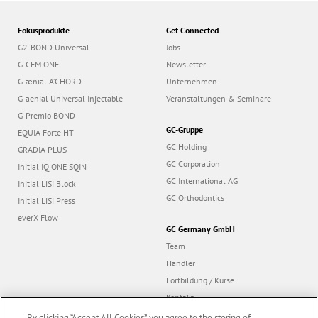
n
Fokusprodukte
Get Connected
G2-BOND Universal
Jobs
G-CEM ONE
Newsletter
G-ænial A’CHORD
Unternehmen
G-aenial Universal Injectable
Veranstaltungen & Seminare
G-Premio BOND
GC-Gruppe
EQUIA Forte HT
GC Holding
GRADIA PLUS
GC Corporation
Initial IQ ONE SQIN
GC International AG
Initial LiSi Block
GC Orthodontics
Initial LiSi Press
everX Flow
GC Germany GmbH
Team
Händler
Fortbildung / Kurse
Kontakt
Dealer portal
By clicking “Accept All Cookies”, you agree to the storing of