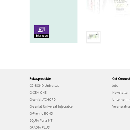
Education
Fokusprodukte
Get Connec
G2-BOND Universal
Jobs
G-CEM ONE
Newsletter
G-ænial A’CHORD
Unternehm
G-aenial Universal Injectable
Veranstalt
G-Premio BOND
EQUIA Forte HT
GRADIA PLUS