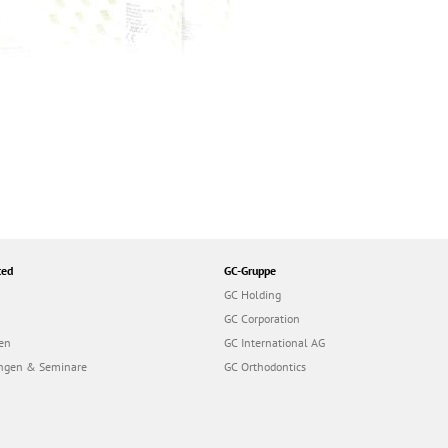
ted
GC-Gruppe
GC Holding
GC Corporation
en
GC International AG
ungen & Seminare
GC Orthodontics