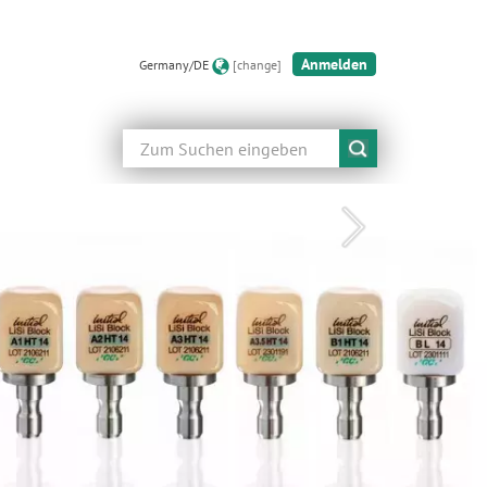
Anmelden
Germany/DE
[change]
Suche