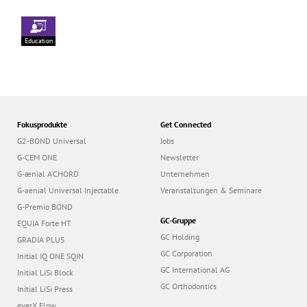
Education
Fokusprodukte
Get Connected
G2-BOND Universal
Jobs
G-CEM ONE
Newsletter
G-ænial A’CHORD
Unternehmen
G-aenial Universal Injectable
Veranstaltungen & Seminare
G-Premio BOND
GC-Gruppe
EQUIA Forte HT
GC Holding
GRADIA PLUS
GC Corporation
Initial IQ ONE SQIN
GC International AG
Initial LiSi Block
GC Orthodontics
Initial LiSi Press
everX Flow