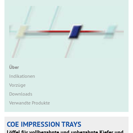
n
Über
Indikationen
Vorzüge
Downloads
Verwandte Produkte
COE IMPRESSION TRAYS
Löffel für vollbezahnte und unbezahnte Kiefer und