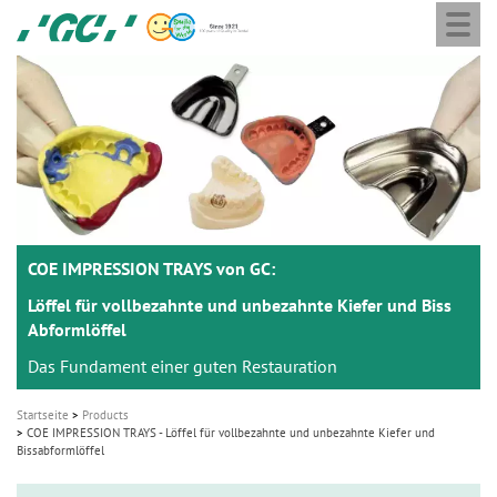
Togg
Skip
GC
navi
to
Europe
main
N.V.
M
content
a
i
n
n
a
COE IMPRESSION TRAYS von GC:
v
i
Löffel für vollbezahnte und unbezahnte Kiefer und Biss
Abformlöffel
g
Das Fundament einer guten Restauration
a
t
Startseite
Products
i
COE IMPRESSION TRAYS - Löffel für vollbezahnte und unbezahnte Kiefer und
Bissabformlöffel
o