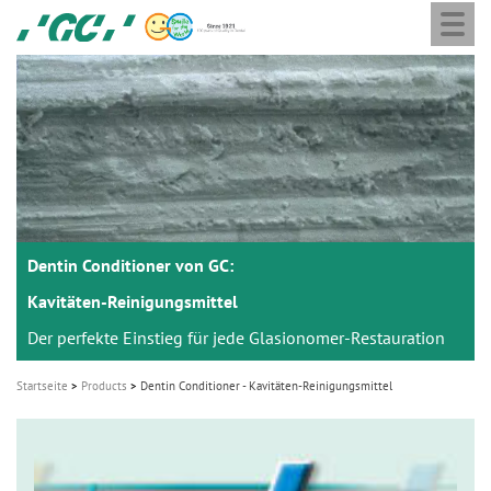
Togg
Skip
GC
navi
to
Europe
main
N.V.
M
content
a
i
n
n
a
Dentin Conditioner von GC:
v
i
Kavitäten-Reinigungsmittel
g
Der perfekte Einstieg für jede Glasionomer-Restauration
a
Startseite
Products
Dentin Conditioner - Kavitäten-Reinigungsmittel
t
i
o