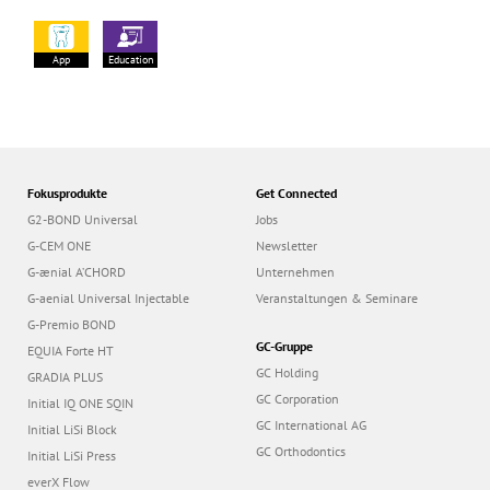
App
Education
Fokusprodukte
Get Connected
G2-BOND Universal
Jobs
G-CEM ONE
Newsletter
G-ænial A’CHORD
Unternehmen
G-aenial Universal Injectable
Veranstaltungen & Seminare
G-Premio BOND
GC-Gruppe
EQUIA Forte HT
GC Holding
GRADIA PLUS
GC Corporation
Initial IQ ONE SQIN
GC International AG
Initial LiSi Block
GC Orthodontics
Initial LiSi Press
everX Flow