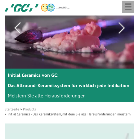
Togg
Skip
GC
navi
to
Europe
main
N.V.
M
content
a
i
n
n
a
Initial Ceramics von GC:
Initial Ceramics von GC:
v
i
Das Allround-Keramiksystem für wirklich jede Indikation
Das Allround-Keramiksystem für wirklich jede Indikation
g
Meistern Sie alle Herausforderungen
Meistern Sie alle Herausforderungen
a
Startseite
Products
t
Initial Ceramics - Das Keramiksystem, mit dem Sie alle Herausforderungen meistern
i
o