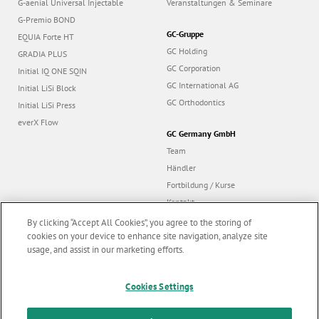
G-aenial Universal Injectable
Veranstaltungen & Seminare
G-Premio BOND
GC-Gruppe
EQUIA Forte HT
GC Holding
GRADIA PLUS
GC Corporation
Initial IQ ONE SQIN
GC International AG
Initial LiSi Block
GC Orthodontics
Initial LiSi Press
everX Flow
GC Germany GmbH
Team
Händler
Fortbildung / Kurse
Kontakt
Dealer portal
By clicking “Accept All Cookies”, you agree to the storing of
cookies on your device to enhance site navigation, analyze site
usage, and assist in our marketing efforts.
Marketing updates
x
Follow us
Cookies Settings
Stay informed on our
latest news & updates