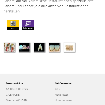
Labore, auf vollkeramische Restaurationen spezialisierte
Labore und Labore, die alle Arten von Restaurationen
herstellen.
App
Education
Fokusprodukte
Get Connected
G2-BOND Universal
Jobs
G-CEM ONE
Newsletter
G-ænial A’CHORD
Unternehmen