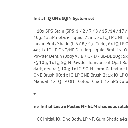
Initial IQ ONE SQIN System set
= 10x SPS Stain (SPS-1 / 2 / 7 / 8 / 13 /14 / 17 
10g; 1x SPS Glaze Liquid, 25ml; 2x IQ LP ONE Lu
Lustre Body Shade (L-A / B / C / D), 4g; 6x IQ LP 
4g; 1x IQ LP ONE/NF Diluting Liquid, 8ml; 1x I
Powder Dentin (Body A / B / C / D / BL-D), 10g; 
E), 10g; 1x IQ SQIN Powder Translucent Opal Bo
dark, neutral), 10g; 1x IQ SQIN Form & Texture 
ONE Brush 00; 1x IQ LP ONE Brush 2; 1x IQ LP O
Manual; 1x IQ LP ONE Colour Chart; 1x SPS Colo
+
3 x Initial Lustre Pastes NF GUM shades zusätzl
= GC Initial IQ, One Body, LP NF, Gum Shade á4g