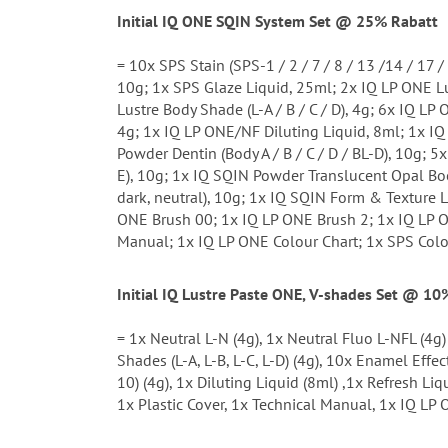
Initial IQ ONE SQIN System Set @ 25% Rabatt
= 10x SPS Stain (SPS-1 / 2 / 7 / 8 / 13 /14 / 17 
10g; 1x SPS Glaze Liquid, 25ml; 2x IQ LP ONE Lu
Lustre Body Shade (L-A / B / C / D), 4g; 6x IQ LP 
4g; 1x IQ LP ONE/NF Diluting Liquid, 8ml; 1x I
Powder Dentin (Body A / B / C / D / BL-D), 10g; 
E), 10g; 1x IQ SQIN Powder Translucent Opal Bo
dark, neutral), 10g; 1x IQ SQIN Form & Texture 
ONE Brush 00; 1x IQ LP ONE Brush 2; 1x IQ LP O
Manual; 1x IQ LP ONE Colour Chart; 1x SPS Colo
Initial IQ Lustre Paste ONE, V-shades Set @ 10
= 1x Neutral L-N (4g), 1x Neutral Fluo L-NFL (4g) 
Shades (L-A, L-B, L-C, L-D) (4g), 10x Enamel Effect 
10) (4g), 1x Diluting Liquid (8ml) ,1x Refresh Li
1x Plastic Cover, 1x Technical Manual, 1x IQ LP