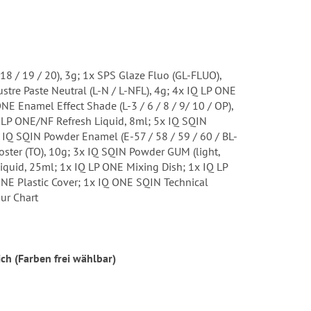
/ 18 / 19 / 20), 3g; 1x SPS Glaze Fluo (GL-FLUO),
stre Paste Neutral (L-N / L-NFL), 4g; 4x IQ LP ONE
ONE Enamel Effect Shade (L-3 / 6 / 8 / 9/ 10 / OP),
Q LP ONE/NF Refresh Liquid, 8ml; 5x IQ SQIN
5x IQ SQIN Powder Enamel (E-57 / 58 / 59 / 60 / BL-
oster (TO), 10g; 3x IQ SQIN Powder GUM (light,
Liquid, 25ml; 1x IQ LP ONE Mixing Dish; 1x IQ LP
NE Plastic Cover; 1x IQ ONE SQIN Technical
ur Chart
ich (Farben frei wählbar)