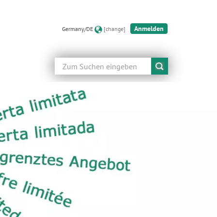
Anmelden
Germany/DE
[change]
Suche