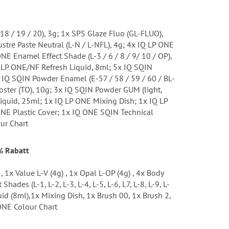
/ 18 / 19 / 20), 3g; 1x SPS Glaze Fluo (GL-FLUO),
stre Paste Neutral (L-N / L-NFL), 4g; 4x IQ LP ONE
ONE Enamel Effect Shade (L-3 / 6 / 8 / 9/ 10 / OP),
Q LP ONE/NF Refresh Liquid, 8ml; 5x IQ SQIN
5x IQ SQIN Powder Enamel (E-57 / 58 / 59 / 60 / BL-
oster (TO), 10g; 3x IQ SQIN Powder GUM (light,
Liquid, 25ml; 1x IQ LP ONE Mixing Dish; 1x IQ LP
NE Plastic Cover; 1x IQ ONE SQIN Technical
ur Chart
% Rabatt
, 1x Value L-V (4g) , 1x Opal L-OP (4g) , 4x Body
Shades (L-1, L-2, L-3, L-4, L-5, L-6, L7, L-8, L-9, L-
quid (8ml),1x Mixing Dish, 1x Brush 00, 1x Brush 2,
 ONE Colour Chart