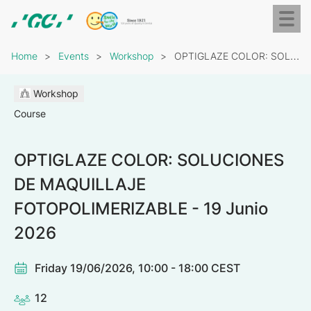
Skip
Toggl
to
naviga
GC
main
Breadcrumb
Europe
content
Home
Events
Workshop
OPTIGLAZE COLOR: SOLUCIONES DE MAQUILLAJE FOTOPOLIMERIZABLE - 19…
N.V.
Workshop
Course
OPTIGLAZE COLOR: SOLUCIONES
DE MAQUILLAJE
FOTOPOLIMERIZABLE - 19 Junio
2026
Friday 19/06/2026, 10:00 - 18:00 CEST
12