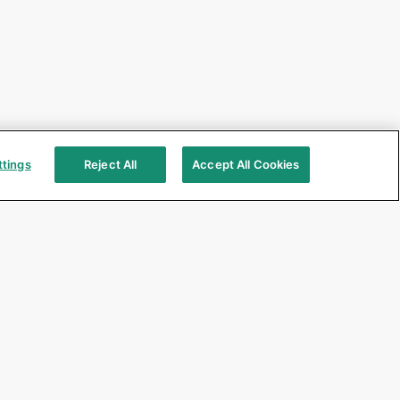
ttings
Reject All
Accept All Cookies
GC UNITED KINGDOM Ltd. - South Africa