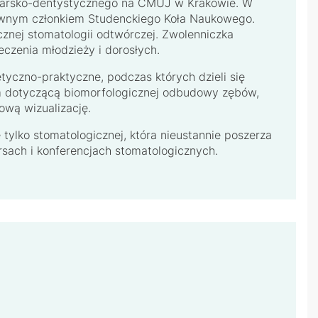
karsko-dentystycznego na CMUJ w Krakowie. W
ywnym członkiem Studenckiego Koła Naukowego.
ycznej stomatologii odtwórczej. Zwolenniczka
eczenia młodzieży i dorosłych.
tyczno-praktyczne, podczas których dzieli się
m dotyczącą biomorfologicznej odbudowy zębów,
ową wizualizację.
ie tylko stomatologicznej, która nieustannie poszerza
rsach i konferencjach stomatologicznych.