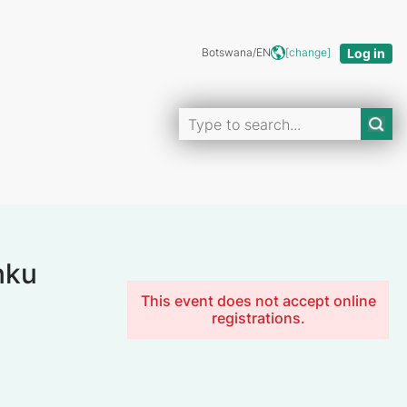
Botswana/EN
[change]
nku
This event does not accept online
registrations.