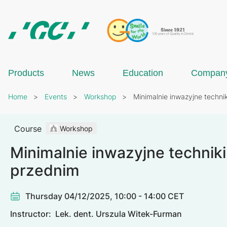
Skip
to
main
content
GC
Europe
N.V.
Products
News
Education
Compan
Breadcrumb
Home
Events
Workshop
Minimalnie inwazyjne techni
Course
Workshop
Minimalnie inwazyjne technik
przednim
Thursday 04/12/2025, 10:00 - 14:00 CET
Instructor:
Lek. dent. Urszula Witek-Furman