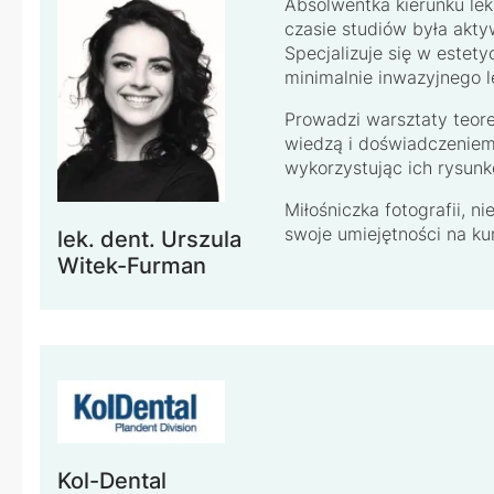
Absolwentka kierunku le
czasie studiów była akt
Specjalizuje się w estet
minimalnie inwazyjnego l
Prowadzi warsztaty teore
wiedzą i doświadczenie
wykorzystując ich rysunk
Miłośniczka fotografii, n
swoje umiejętności na ku
lek. dent. Urszula
Witek-Furman
Kol-Dental