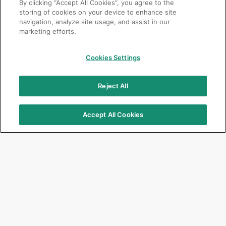
By clicking “Accept All Cookies”, you agree to the
storing of cookies on your device to enhance site
navigation, analyze site usage, and assist in our
marketing efforts.
Cookies Settings
Reject All
Accept All Cookies
Focus Products
Get Connected
G2-BOND Universal
Jobs
G-CEM ONE
Corporate
G-ænial A’CHORD
Events & Seminars