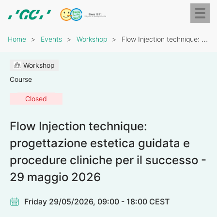
Skip
Toggl
to
naviga
GC
main
Breadcrumb
Europe
content
Home
Events
Workshop
Flow Injection technique: progettazione estetica guidata e procedure…
N.V.
Workshop
Course
Closed
Flow Injection technique:
progettazione estetica guidata e
procedure cliniche per il successo -
29 maggio 2026
Friday 29/05/2026, 09:00 - 18:00 CEST