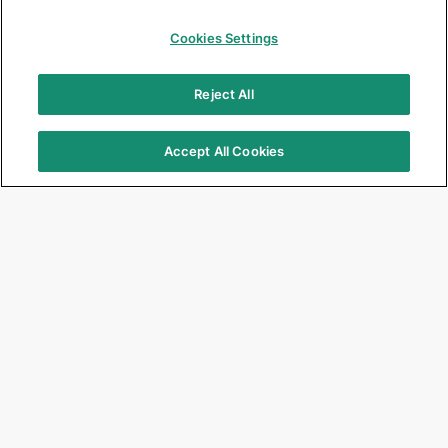
Cookies Settings
Reject All
Accept All Cookies
Focus Products
Get Connected
G2-BOND Universal
Jobs
G-CEM ONE
Corporate
G-ænial A’CHORD
Events & Seminars
G-ænial Universal Injectable
Newsletter
G-Premio BOND
EQUIA Forte HT