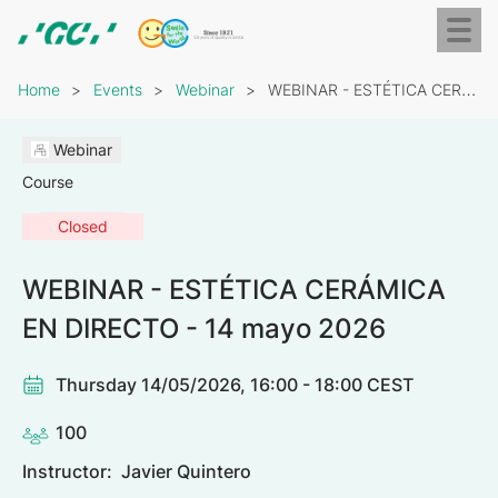
Skip
Toggl
to
naviga
GC
main
Breadcrumb
Europe
content
Home
Events
Webinar
WEBINAR - ESTÉTICA CERÁMICA EN DIRECTO - 14…
N.V.
Webinar
Course
Closed
WEBINAR - ESTÉTICA CERÁMICA
EN DIRECTO - 14 mayo 2026
Thursday 14/05/2026, 16:00 - 18:00 CEST
100
Instructor:
Javier Quintero