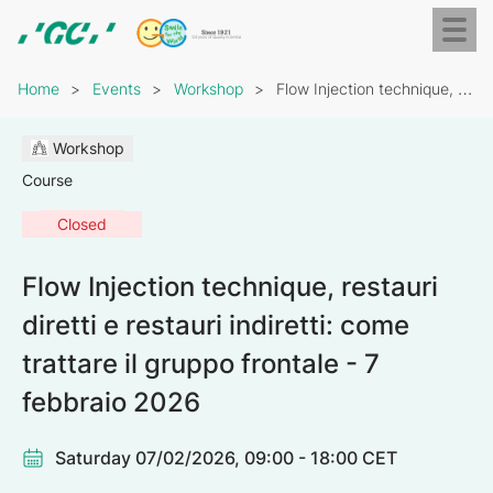
Skip
Toggl
to
naviga
GC
main
Breadcrumb
Europe
content
Home
Events
Workshop
Flow Injection technique, restauri diretti e restauri indiretti:…
N.V.
Workshop
Course
Closed
Flow Injection technique, restauri
diretti e restauri indiretti: come
trattare il gruppo frontale - 7
febbraio 2026
Saturday 07/02/2026, 09:00 - 18:00 CET