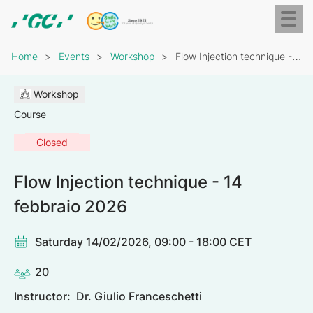
Skip
Toggl
to
naviga
GC
main
Breadcrumb
Europe
content
Home
Events
Workshop
Flow Injection technique - 14 febbraio 2026
N.V.
Workshop
Course
Closed
Flow Injection technique - 14
febbraio 2026
Saturday 14/02/2026, 09:00 - 18:00 CET
20
Instructor:
Dr. Giulio Franceschetti