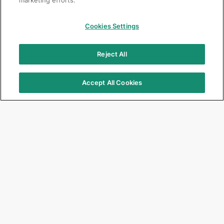
marketing efforts.
Cookies Settings
Reject All
Accept All Cookies
Focus Products
Get Connected
G2-BOND Universal
Jobs
G-CEM ONE
Corporate
G-ænial A’CHORD
Events & Seminars
G-ænial Universal Injectable
Newsletter
G-Premio BOND
EQUIA Forte HT