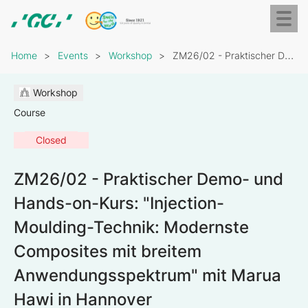
Skip
Toggl
to
naviga
GC
main
Breadcrumb
Europe
content
Home
Events
Workshop
ZM26/02 - Praktischer Demo- und Hands-on-Kurs: "Injection-Moulding-Technik: Modernste…
N.V.
Workshop
Course
Closed
ZM26/02 - Praktischer Demo- und
Hands-on-Kurs: "Injection-
Moulding-Technik: Modernste
Composites mit breitem
Anwendungsspektrum" mit Marua
Hawi in Hannover