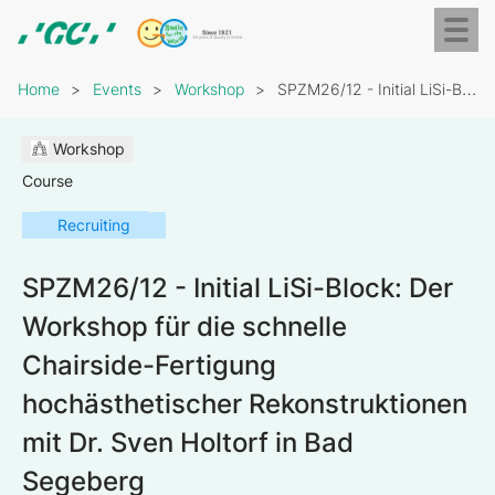
Skip
Toggl
to
naviga
GC
main
Breadcrumb
Europe
content
Home
Events
Workshop
SPZM26/12 - Initial LiSi-Block: Der Workshop für die…
N.V.
Workshop
Course
Recruiting
SPZM26/12 - Initial LiSi-Block: Der
Workshop für die schnelle
Chairside-Fertigung
hochästhetischer Rekonstruktionen
mit Dr. Sven Holtorf in Bad
Segeberg