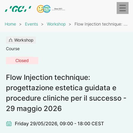
Skip
Toggl
to
naviga
GC
main
Breadcrumb
Europe
content
Home
Events
Workshop
Flow Injection technique: progettazione estetica guidata e procedure…
N.V.
Workshop
Course
Closed
Flow Injection technique:
progettazione estetica guidata e
procedure cliniche per il successo -
29 maggio 2026
Friday 29/05/2026, 09:00 - 18:00 CEST