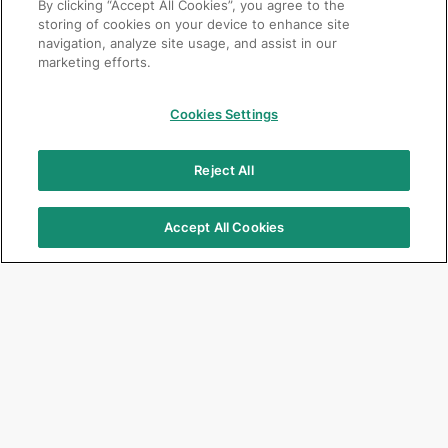
By clicking “Accept All Cookies”, you agree to the
storing of cookies on your device to enhance site
navigation, analyze site usage, and assist in our
marketing efforts.
Cookies Settings
Reject All
Accept All Cookies
Focus Products
Get Connected
G2-BOND Universal
Jobs
G-CEM ONE
Corporate
G-ænial A’CHORD
Events & Seminars