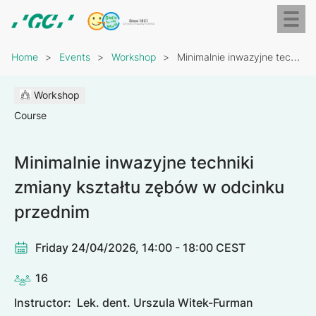
Skip
Toggl
to
naviga
GC
main
Breadcrumb
Europe
content
Home
Events
Workshop
Minimalnie inwazyjne techniki zmiany kształtu zębów w odcinku…
N.V.
Workshop
Course
Minimalnie inwazyjne techniki
zmiany kształtu zębów w odcinku
przednim
Friday 24/04/2026, 14:00 - 18:00 CEST
16
Instructor:
Lek. dent. Urszula Witek-Furman