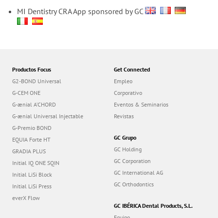
MI Dentistry CRA App sponsored by GC
Productos Focus
Get Connected
G2-BOND Universal
Empleo
G-CEM ONE
Corporativo
G-ænial A’CHORD
Eventos & Seminarios
G-ænial Universal Injectable
Revistas
G-Premio BOND
GC Grupo
EQUIA Forte HT
GC Holding
GRADIA PLUS
GC Corporation
Initial IQ ONE SQIN
GC International AG
Initial LiSi Block
GC Orthodontics
Initial LiSi Press
everX Flow
GC IBÉRICA Dental Products, S.L.
Equipo