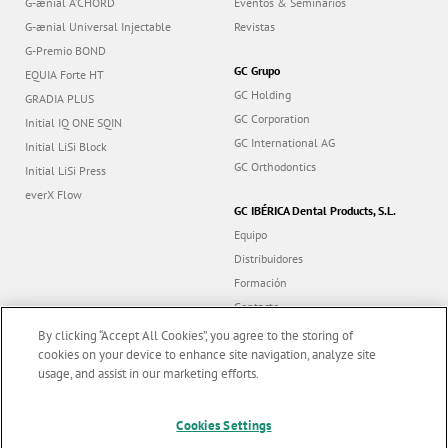
G-ænial A’CHORD
Eventos & Seminarios
G-ænial Universal Injectable
Revistas
G-Premio BOND
GC Grupo
EQUIA Forte HT
GC Holding
GRADIA PLUS
GC Corporation
Initial IQ ONE SQIN
GC International AG
Initial LiSi Block
GC Orthodontics
Initial LiSi Press
everX Flow
GC IBÉRICA Dental Products, S.L.
Equipo
Distribuidores
Formación
Contacto
Dealer portal
By clicking “Accept All Cookies”, you agree to the storing of
cookies on your device to enhance site navigation, analyze site
usage, and assist in our marketing efforts.
Marketing updates
x
Follow us
Cookies Settings
Stay informed on our