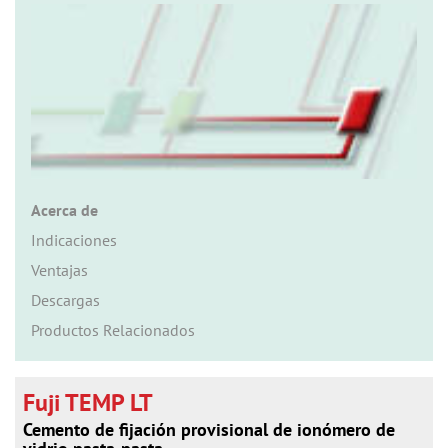
n
Acerca de
Indicaciones
Ventajas
Descargas
Productos Relacionados
Fuji TEMP LT
Cemento de fijación provisional de ionómero de