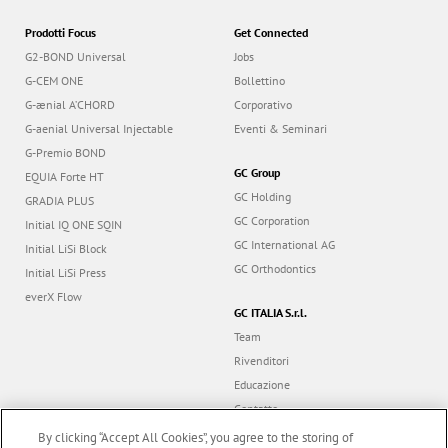
Prodotti Focus
Get Connected
G2-BOND Universal
Jobs
G-CEM ONE
Bollettino
G-ænial A’CHORD
Corporativo
G-aenial Universal Injectable
Eventi & Seminari
G-Premio BOND
GC Group
EQUIA Forte HT
GC Holding
GRADIA PLUS
GC Corporation
Initial IQ ONE SQIN
GC International AG
Initial LiSi Block
GC Orthodontics
Initial LiSi Press
everX Flow
GC ITALIA S.r.l.
Team
Rivenditori
Educazione
Contatto
Dealer portal
By clicking “Accept All Cookies”, you agree to the storing of